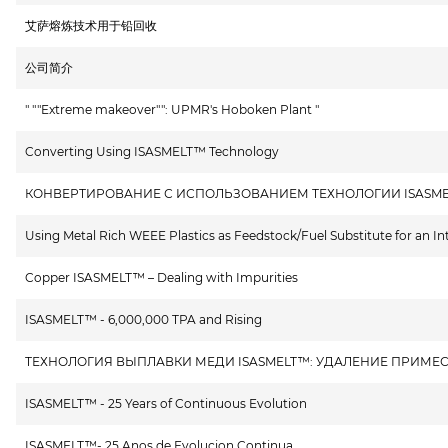
艾萨熔炼技术用于铅回收
公司简介
" ""Extreme makeover"": UPMR's Hoboken Plant "
Converting Using ISASMELT™ Technology
КОНВЕРТИРОВАНИЕ С ИСПОЛЬЗОВАНИЕМ ТЕХНОЛОГИИ ISASM
Using Metal Rich WEEE Plastics as Feedstock/Fuel Substitute for an In
Copper ISASMELT™ – Dealing with Impurities
ISASMELT™ - 6,000,000 TPA and Rising
ТЕХНОЛОГИЯ ВЫПЛАВКИ МЕДИ ISASMELT™: УДАЛЕНИЕ ПРИМЕ
ISASMELT™ - 25 Years of Continuous Evolution
ISASMELT™- 25 Anos de Evolucion Continua