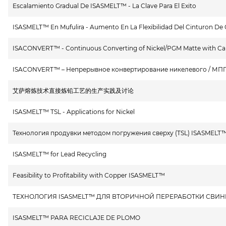
Escalamiento Gradual De ISASMELT™ - La Clave Para El Exito
ISASMELT™ En Mufulira - Aumento En La Flexibilidad Del Cinturon De
ISACONVERT™ - Continuous Converting of Nickel/PGM Matte with Calc
ISACONVERT™ – Непрерывное конвертирование никелевого / МПГ 
艾萨熔炼技术直接炼铅工艺的生产实践及讨论
ISASMELT™ TSL - Applications for Nickel
Технология продувки методом погружения сверху (TSL) ISASMEL
ISASMELT™ for Lead Recycling
Feasibility to Profitability with Copper ISASMELT™
ТЕХНОЛОГИЯ ISASMELT™ ДЛЯ ВТОРИЧНОЙ ПЕРЕРАБОТКИ СВИ
ISASMELT™ PARA RECICLAJE DE PLOMO