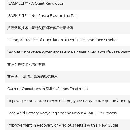
ISASMELT™ - A Quiet Revolution
ISASMELT™ - Not Just a Flash in the Pan
艾萨熔炼技术 – 蒙特艾萨铜冶炼厂最新近况
Theory & Practice of Cupellation at Port Pirie Pasminco Smelter
Теория и практика купелирования на плавильном комбинате Pasm
艾萨熔炼技术 - 增产有道
艾萨法 — 清洁、高效的熔炼技术
Current Operations in SMM's Slimes Treatment
Переход с конвертера верхней продувки на купель с донной про
Lead-Acid Battery Recycling and the New ISASMELT™ Process
Improvement in Recovery of Precious Metals with a New Cupel