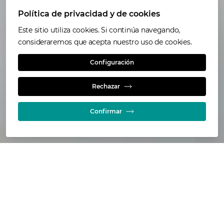
Política de privacidad y de cookies
Este sitio utiliza cookies. Si continúa navegando,
consideraremos que acepta nuestro uso de cookies.
Configuración
Placas de Cátodos
Rechazar
Confirmar
Glencore Technology produjo el primer cátodo de
acero inoxidable a fines de los años 70 y cuenta con
más de 30 años de experiencia en el desarrollo,
diseño y fabricación de placas de cátodos. Tenemos
un compromiso con el mejoramiento continuo de
nuestros productos para solucionar las necesidades