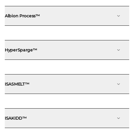
Albion Process™
HyperSparge™
ISASMELT™
ISAKIDD™