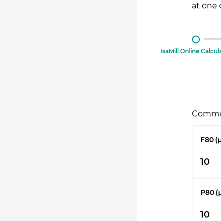
at one 
IsaMill Online Calcul
Commo
F80 (
P80 (