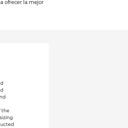
 ofrecer la mejor
ed
ed
and
f the
sizing
ducted