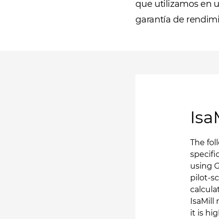
que utilizamos en u
garantía de rendim
Isa
The fol
specifi
using G
pilot-s
calcula
IsaMill
it is 