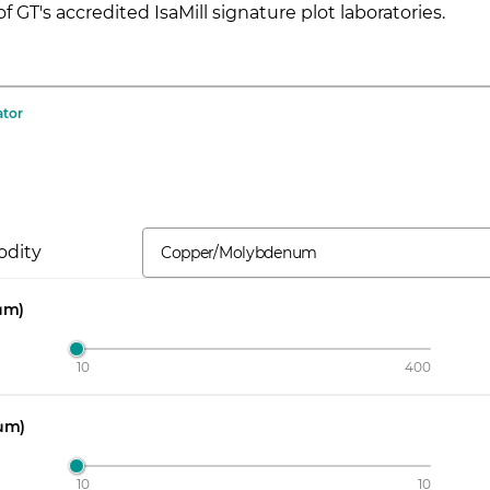
of GT's accredited IsaMill signature plot laboratories.
ator
dity
Copper/Molybdenum
µm)
10
400
µm)
10
10