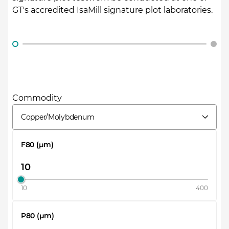
GT's accredited IsaMill signature plot laboratories.
Commodity
Copper/Molybdenum
F80 (µm)
10
400
P80 (µm)