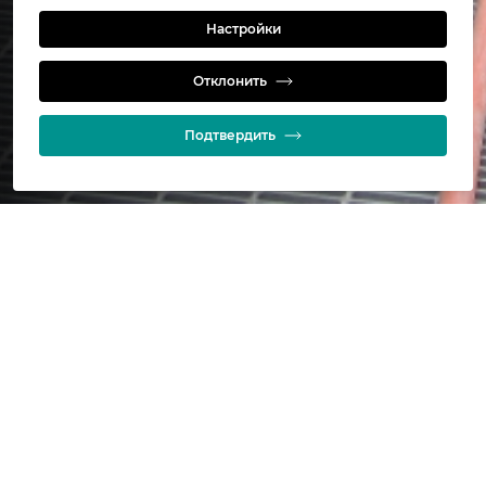
Настройки
Installations
Отклонить
Подтвердить
IsaMill™ Installation List
Заголовок
Дата
IsaMill™ Installations
09/03/2026