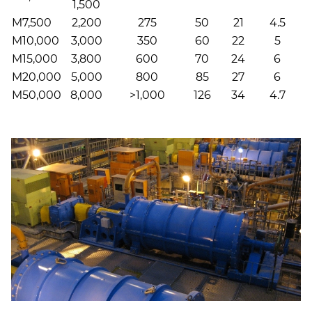
1,500
M7,500
2,200
275
50
21
4.5
3
M10,000
3,000
350
60
22
5
3
M15,000
3,800
600
70
24
6
M20,000
5,000
800
85
27
6
M50,000
8,000
>1,000
126
34
4.7
5