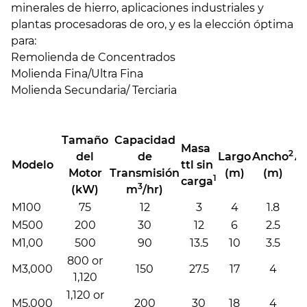
minerales de hierro, aplicaciones industriales y
plantas procesadoras de oro, y es la elección óptima
para:
Remolienda de Concentrados
Molienda Fina/Ultra Fina
Molienda Secundaria/ Terciaria
Tamaño
Capacidad
Masa
2
del
de
Largo
Ancho
Al
Modelo
ttl sin
Motor
Transmisión
(m)
(m)
(
1
carga
3
(kW)
m
/hr)
M100
75
12
3
4
1.8
1
M500
200
30
12
6
2.5
M1,00
500
90
13.5
10
3.5
1
800 or
M3,000
150
27.5
17
4
2
1,120
1,120 or
M5,000
200
30
18
4
2