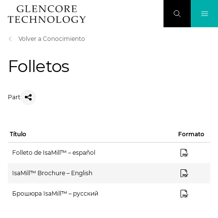
Volver a Conocimiento
Folletos
Part
Título
Formato
Folleto de IsaMill™ – español
IsaMill™ Brochure – English
Брошюра IsaMill™ – русский