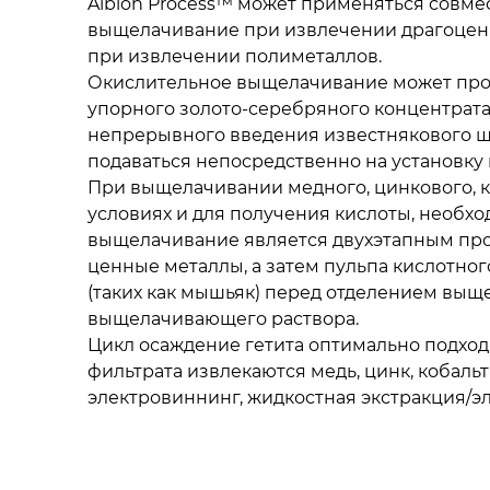
Albion Process™ может применяться совме
выщелачивание при извлечении драгоценн
при извлечении полиметаллов.
Окислительное выщелачивание может проте
упорного золото-серебряного концентрата
непрерывного введения известнякового ш
подаваться непосредственно на установку
При выщелачивании медного, цинкового, к
условиях и для получения кислоты, необх
выщелачивание является двухэтапным про
ценные металлы, а затем пульпа кислотно
(таких как мышьяк) перед отделением вы
выщелачивающего раствора.
Цикл осаждение гетита оптимально подход
фильтрата извлекаются медь, цинк, кобал
электровиннинг, жидкостная экстракция/э