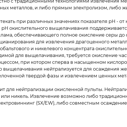
стно с традиционными технологиями извлечения ме
ых металлов, и либо прямым электролизом, либо ж
кать при различных значениях показателя pH - от 
 рН окислительного выщелачивания поддерживается
лама, обеспечивающего полное окисление серы до с
 цианирования для извлечения драгоценного металл
обальтового и никелевого концентрата окислительн
одимой для выщелачивания, требуется окисление ча
цессом, при котором сперва в насыщенном кислор
го выщелачивания нейтрализуется для осаждения же
щелоченной твердой фазы и извлечением ценных мет
ит для нейтрализации окисленной пульпы. Нейтрали
ьт или никель. Извлечение возможно либо традицио
лектровиннинг (SX/EW), либо совместным осаждение