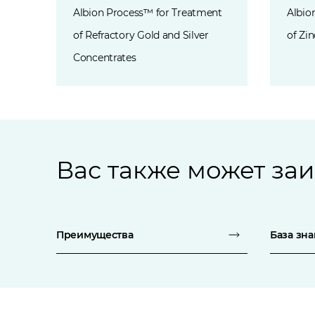
Albion Process™ for Treatment
Albio
of Refractory Gold and Silver
of Zi
Concentrates
Вас также может за
Преимущества
База зн