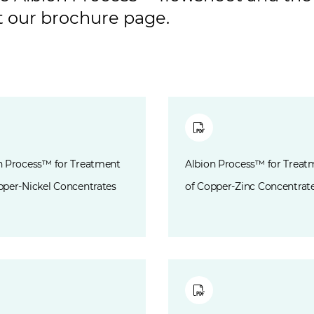
it our
brochure page.
n Process™ for Treatment
Albion Process™ for Treat
pper-Nickel Concentrates
of Copper-Zinc Concentrat