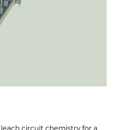
each circuit chemistry for a