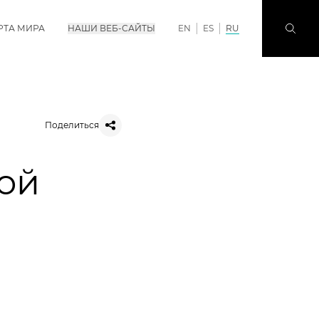
РТА МИРА
НАШИ ВЕБ-САЙТЫ
EN
ES
RU
Поделиться
ой