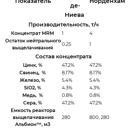
Показатель
Норденхам
де-
Ниева
Производительность, т/ч ​ ​
Концентрат MRM
1
4
Остаток нейтрального
0.25
1
выщелачивания
Состав концентрата ​ ​
Цинк, %
47.2%
47.2%
Свинец, %
8.17%
8.17%
Железо, %
5.4%
5.4%
SiO2, %
4.3%
4.3%
Медь, %
0.8%
0.8%
Сера, %
47.2%
47.2%
Емкость реактора
выщелачивания
280
800, 280
Альбион™, м3