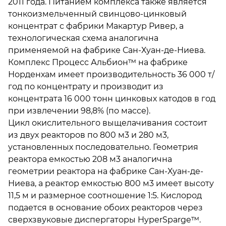
2011 года. Питанием комплекса также является
тонкоизмельченный свинцово-цинковый
концентрат с фабрики Макартур Ривер, а
технологическая схема аналогична
применяемой на фабрике Сан-Хуан-де-Ниева.
Комплекс Процесс Альбион™ на фабрике
Норденхам имеет производительность 36 000 т/
год по концентрату и производит из
концентрата 16 000 тонн цинковых катодов в год
при извлечении 98,8% (по массе).
Цикл окислительного выщелачивания состоит
из двух реакторов по 800 м3 и 280 м3,
установленных последовательно. Геометрия
реактора емкостью 208 м3 аналогична
геометрии реактора на фабрике Сан-Хуан-де-
Ниева, а реактор емкостью 800 м3 имеет высоту
11,5 м и размерное соотношение 1:5. Кислород
подается в основание обоих реакторов через
сверхзвуковые диспергаторы HyperSparge™.