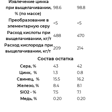
Извлечение цинка
при выщелачивании,
98.6
98.8
% (по массе)
Преобразование в
<5
<5
элементарную серу
Расход кислоты при
488
470
выщелачивании, кг/т
Расход кислорода при
209
214
выщелачивании, кг/т
Состав остатка​ ​
Сера, %
43
42
Цинк, %
1.3
0.8
Свинец, %
15.5
16.2
Железо, %
8.4
8.1
SiO2 - %
7.5
7.1
Медь, %
0.20
0.20