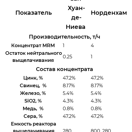
Хуан-
Показатель
Норденхам
де-
Ниева
Производительность, т/ч ​ ​
Концентрат MRM
1
4
Остаток нейтрального
0.25
1
выщелачивания
Состав концентрата ​ ​
Цинк, %
47.2%
47.2%
Свинец, %
8.17%
8.17%
Железо, %
5.4%
5.4%
SiO2, %
4.3%
4.3%
Медь, %
0.8%
0.8%
Сера, %
47.2%
47.2%
Емкость реактора
выщелачивания
280
800, 280