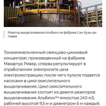
Реактор выщелачивания Альбион на фабрике Сан-Хуан-де-
Ниева
Тонкоизмельченный свинцово-цинковый
концентрат, произведенный на фабрике
Макартур Ривер, сперва репульпируют в
отработанном электролите цеха
электроэкстракции, после чего пульпа подается
насосами в цикл окислительного
выщелачивания. Цикл окислительного
выщелачивания состоит из девяти реакторов
выщелачивания Альбион™ емкостью 240 м3,
рабочей высотой 9,5 м и диаметром 6 м каждый.