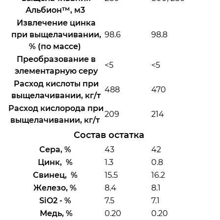
Альбион™, м3
Извлечение цинка
при выщелачивании,
98.6
98.8
% (по массе)
Преобразование в
<5
<5
элементарную серу
Расход кислоты при
488
470
выщелачивании, кг/т
Расход кислорода при
209
214
выщелачивании, кг/т
Состав остатка​ ​
Сера, %
43
42
Цинк, %
1.3
0.8
Свинец, %
15.5
16.2
Железо, %
8.4
8.1
SiO2 - %
7.5
7.1
Медь, %
0.20
0.20