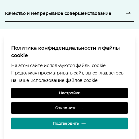
Качество и непрерывное совершенствование
Политика конфиденциальности и файлы
Условия использования
cookie
Политика в отношении защиты персональных данных
Политика в отношении файлов «cookie»
На этом сайте используются файлы cookie.
Доступность
Продолжая просматривать сайт, вы соглашаетесь
Наши ценности
на наше использование файлов cookie.
Glencore.com
Настройки
Отклонить
Подтвердить
© GLENCORE 2026