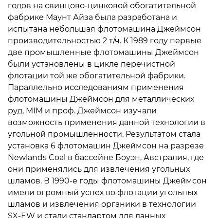
годов на свинцово-цинковой обогатительной
фабрике Маунт Айза была разработана и
испытана небольшая флотомашина Джеймсон
производительностью 2 т/ч. К 1989 году первые
две промышленные флотомашины Джеймсон
были установлены в цикле перечистной
флотации той же обогатительной фабрики.
Параллельно исследованиям применения
флотомашины Джеймсон для металлических
руд, MIM и проф. Джеймсон изучали
возможность применения данной технологии в
угольной промышленности. Результатом стала
установка 6 флотомашин Джеймсон на разрезе
Newlands Coal в бассейне Боуэн, Австралия, где
они применялись для извлечения угольных
шламов. В 1990-е годы флотомашины Джеймсон
имели огромный успех во флотации угольных
шламов и извлечения органики в технологии
SX-EW и стали стандартом для данных